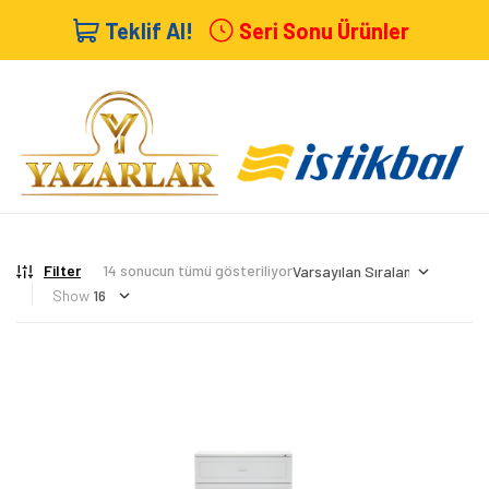
Teklif Al!
Seri Sonu Ürünler
Filter
14 sonucun tümü gösteriliyor
Show