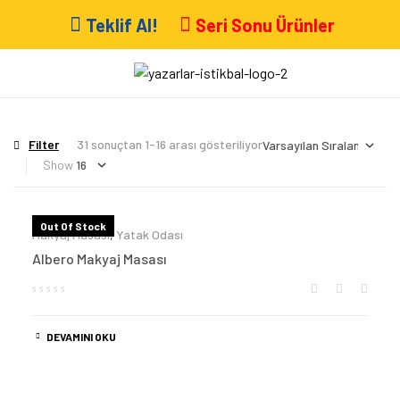
Teklif Al!
Seri Sonu Ürünler
Filter
31 sonuçtan 1-16 arası gösteriliyor
Show
Out Of Stock
Makyaj Masası
,
Yatak Odası
Albero Makyaj Masası
DEVAMINI OKU