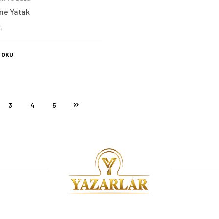
me Yatak
I OKU
3
4
5