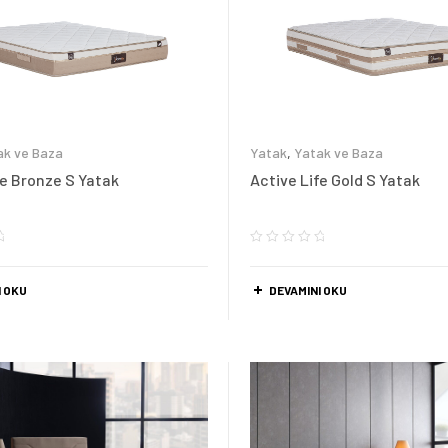
ak ve Baza
Yatak
,
Yatak ve Baza
fe Bronze S Yatak
Active Life Gold S Yatak
I OKU
DEVAMINI OKU