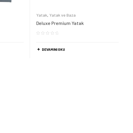
Yatak
,
Yatak ve Baza
Deluxe Premium Yatak
DEVAMINI OKU