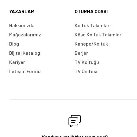
YAZARLAR
OTURMA ODASI
Hakkımızda
Koltuk Takımları
Mağazalarımız
Köşe Koltuk Takımları
Blog
Kanepe/Koltuk
Dijital Katalog
Berjer
Kariyer
TV Koltuğu
İletişim Formu
TV Ünitesi