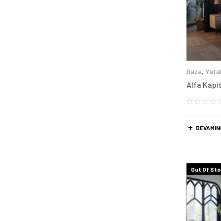
Baza
,
Yata
Alfa Kapi
DEVAMIN
Out Of St