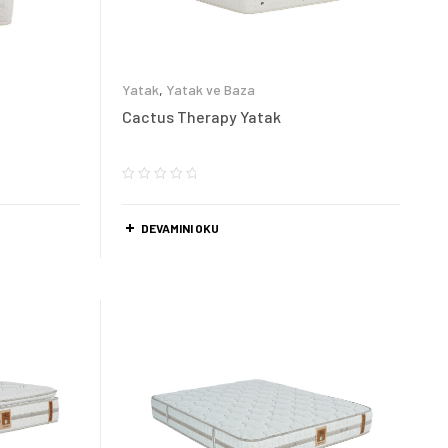
Yatak
,
Yatak ve Baza
Cactus Therapy Yatak
DEVAMINI OKU