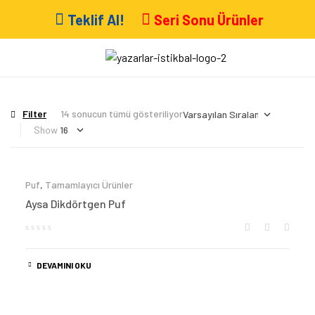
Teklif Al!
Seri Sonu Ürünler
Filter
14 sonucun tümü gösteriliyor
Show
Puf
,
Tamamlayıcı Ürünler
Aysa Dikdörtgen Puf
DEVAMINI OKU