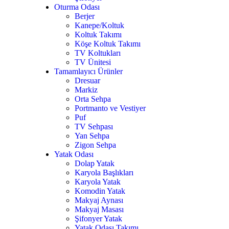
Oturma Odası
Berjer
Kanepe/Koltuk
Koltuk Takımı
Köşe Koltuk Takımı
TV Koltukları
TV Ünitesi
Tamamlayıcı Ürünler
Dresuar
7
Markiz
Orta Sehpa
Portmanto ve Vestiyer
Puf
TV Sehpası
Yan Sehpa
Zigon Sehpa
Yatak Odası
Dolap Yatak
Karyola Başlıkları
Karyola Yatak
Komodin Yatak
Makyaj Aynası
Makyaj Masası
Şifonyer Yatak
Yatak Odası Takımı