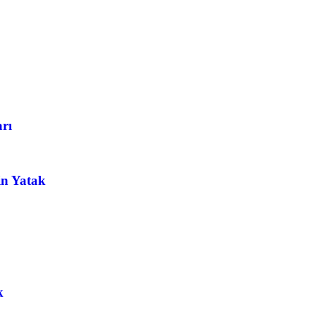
arı
in Yatak
k