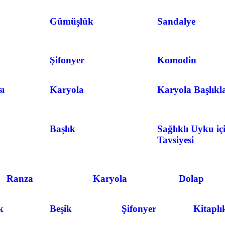
Gümüşlük
Sandalye
Şifonyer
Komodin
ı
Karyola
Karyola Başlıkl
Başlık
Sağlıklı Uyku iç
Tavsiyesi
Ranza
Karyola
Dolap
k
Beşik
Şifonyer
Kitaplı