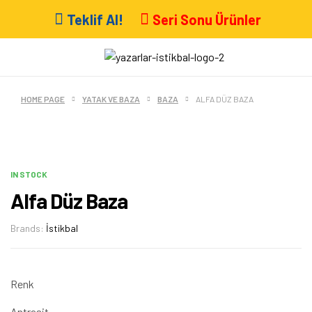
Teklif Al!
Seri Sonu Ürünler
HOME PAGE
YATAK VE BAZA
BAZA
ALFA DÜZ BAZA
IN STOCK
Alfa Düz Baza
Brands:
İstikbal
Renk
Antrasit