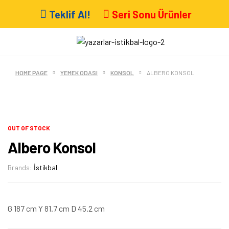
Teklif Al!
Seri Sonu Ürünler
HOME PAGE
YEMEK ODASI
KONSOL
ALBERO KONSOL
OUT OF STOCK
Albero Konsol
Brands:
İstikbal
G 187 cm Y 81.7 cm D 45.2 cm