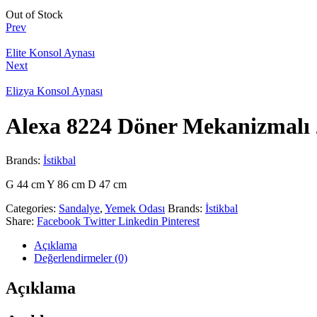
Out of Stock
Prev
Elite Konsol Aynası
Next
Elizya Konsol Aynası
Alexa 8224 Döner Mekanizmalı 2
Brands:
İstikbal
G 44 cm Y 86 cm D 47 cm
Categories:
Sandalye
,
Yemek Odası
Brands:
İstikbal
Share:
Facebook
Twitter
Linkedin
Pinterest
Açıklama
Değerlendirmeler (0)
Açıklama