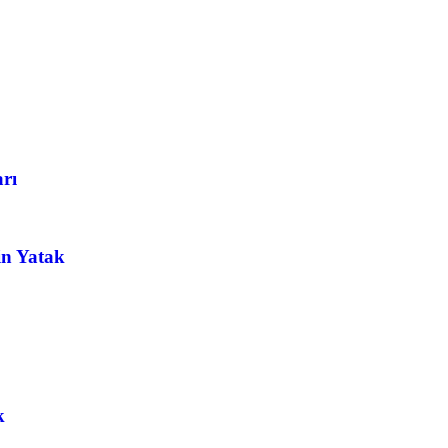
arı
in Yatak
k