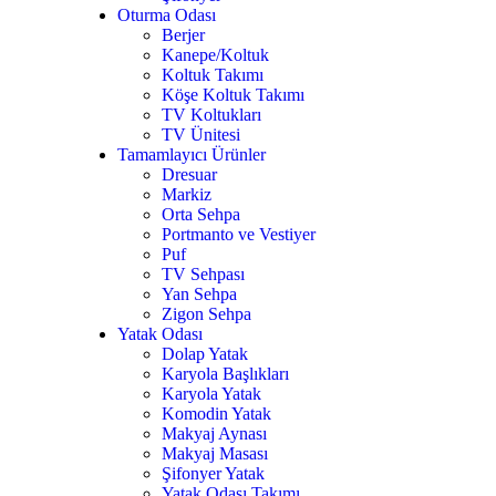
Oturma Odası
Berjer
Kanepe/Koltuk
Koltuk Takımı
Köşe Koltuk Takımı
TV Koltukları
TV Ünitesi
Tamamlayıcı Ürünler
Dresuar
7
Markiz
Orta Sehpa
Portmanto ve Vestiyer
Puf
TV Sehpası
Yan Sehpa
Zigon Sehpa
Yatak Odası
Dolap Yatak
Karyola Başlıkları
Karyola Yatak
Komodin Yatak
Makyaj Aynası
Makyaj Masası
Şifonyer Yatak
Yatak Odası Takımı