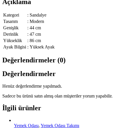
Açıklama
Kategori
:
Sandalye
Tasarım
:
Modern
Genişlik
:
44 cm
Derinlik
:
47 cm
Yükseklik
:
86 cm
Ayak Bilgisi
:
Yüksek Ayak
Değerlendirmeler (0)
Değerlendirmeler
Henüz değerlendirme yapılmadı.
Sadece bu ürünü satın almış olan müşteriler yorum yapabilir.
İlgili ürünler
Yemek Odası
,
Yemek Odası Takımı