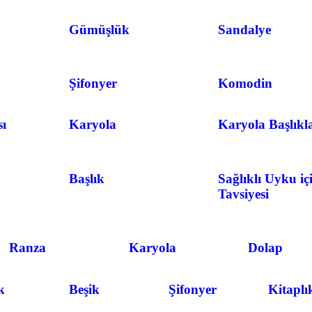
Gümüşlük
Sandalye
Şifonyer
Komodin
ı
Karyola
Karyola Başlıkl
Başlık
Sağlıklı Uyku iç
Tavsiyesi
Ranza
Karyola
Dolap
k
Beşik
Şifonyer
Kitaplı