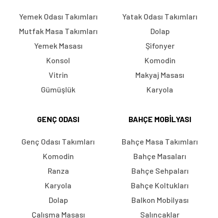
Yemek Odası Takımları
Yatak Odası Takımları
Mutfak Masa Takımları
Dolap
Yemek Masası
Şifonyer
Konsol
Komodin
Vitrin
Makyaj Masası
Gümüşlük
Karyola
GENÇ ODASI
BAHÇE MOBILYASI
Genç Odası Takımları
Bahçe Masa Takımları
Komodin
Bahçe Masaları
Ranza
Bahçe Sehpaları
Karyola
Bahçe Koltukları
Dolap
Balkon Mobilyası
Çalışma Masası
Salıncaklar