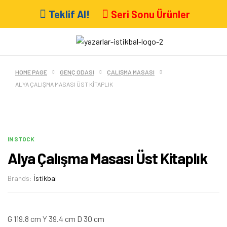
Teklif Al!
Seri Sonu Ürünler
HOME PAGE
GENÇ ODASI
ÇALIŞMA MASASI
ALYA ÇALIŞMA MASASI ÜST KITAPLIK
IN STOCK
Alya Çalışma Masası Üst Kitaplık
Brands:
İstikbal
G 119.8 cm Y 39.4 cm D 30 cm