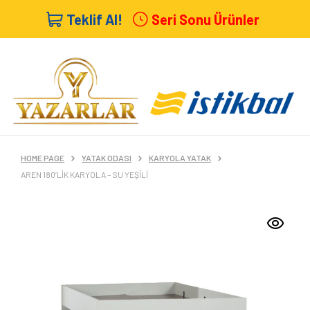
Teklif Al!
Seri Sonu Ürünler
HOME PAGE
YATAK ODASI
KARYOLA YATAK
AREN 180’LIK KARYOLA – SU YEŞILI