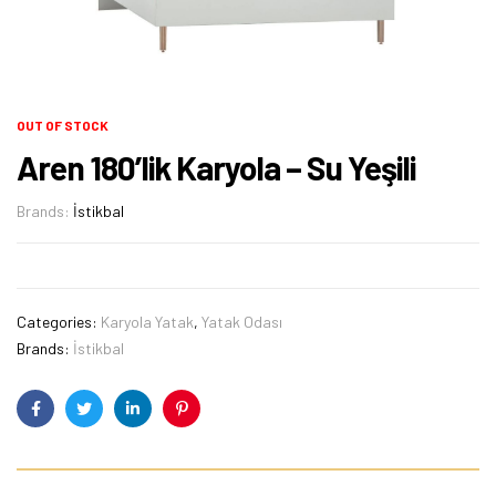
OUT OF STOCK
Aren 180’lik Karyola – Su Yeşili
Brands:
İstikbal
Categories:
Karyola Yatak
,
Yatak Odası
Brands:
İstikbal
Facebook
Twitter
Linkedin
Pinterest