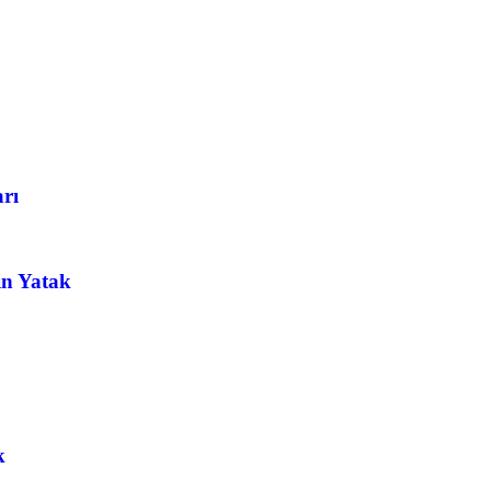
arı
in Yatak
k