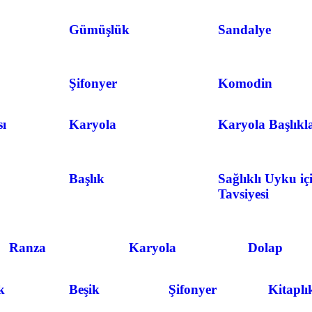
Gümüşlük
Sandalye
Şifonyer
Komodin
ı
Karyola
Karyola Başlıkl
Başlık
Sağlıklı Uyku iç
Tavsiyesi
Ranza
Karyola
Dolap
k
Beşik
Şifonyer
Kitaplı