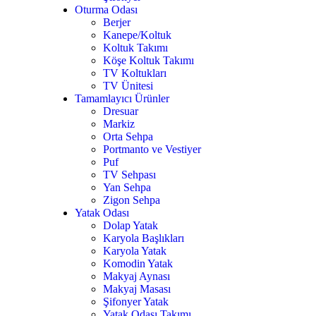
Oturma Odası
Berjer
Kanepe/Koltuk
Koltuk Takımı
Köşe Koltuk Takımı
TV Koltukları
TV Ünitesi
Tamamlayıcı Ürünler
Dresuar
7
Markiz
Orta Sehpa
Portmanto ve Vestiyer
Puf
TV Sehpası
Yan Sehpa
Zigon Sehpa
Yatak Odası
Dolap Yatak
Karyola Başlıkları
Karyola Yatak
Komodin Yatak
Makyaj Aynası
Makyaj Masası
Şifonyer Yatak
Yatak Odası Takımı