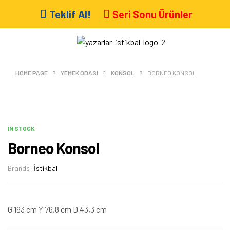
Teklif Al!
Seri Sonu Ürünler
HOME PAGE
YEMEK ODASI
KONSOL
BORNEO KONSOL
IN STOCK
Borneo Konsol
Brands:
İstikbal
G 193 cm Y 76,8 cm D 43,3 cm