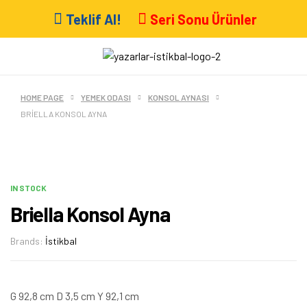
Teklif Al!
Seri Sonu Ürünler
HOME PAGE
YEMEK ODASI
KONSOL AYNASI
BRIELLA KONSOL AYNA
IN STOCK
Briella Konsol Ayna
Brands:
İstikbal
G 92,8 cm D 3,5 cm Y 92,1 cm