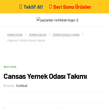
Teklif Al!
Seri Sonu Ürünler
HOME PAGE
YEMEK ODASI
YEMEK ODASI TAKIMI
CANSAS YEMEK ODASI TAKIMI
IN STOCK
Cansas Yemek Odası Takımı
Brands:
İstikbal