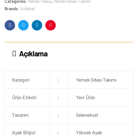
Categories:
Yemek Odası
,
Yemek Odası Takımı
Brands:
İstikbal
Facebook
Twitter
Linkedin
Pinterest
Açıklama
Kategori
:
Yemek Odası Takımı
Ürün Etiketi
:
Yeni Ürün
Tasarım
:
Geleneksel
Ayak Bilgisi
:
Yüksek Ayak