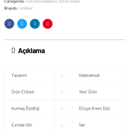
Categories:
Karyola Başlıkları
,
Yatak Odası
Brands:
İstikbal
Facebook
Twitter
Linkedin
Pinterest
Açıklama
Tasarım
:
Geleneksel
Ürün Etiketi
:
Yeni Ürün
Kumaş Özelliği
:
Elizya Krem Düz
Evinde Gör
:
Var