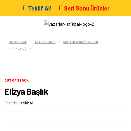
Teklif Al!
Seri Sonu Ürünler
HOME PAGE
YATAK ODASI
KARYOLA BAŞLIKLARI
ELIZYA BAŞLIK
OUT OF STOCK
Elizya Başlık
Brands:
İstikbal