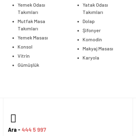
Yemek Odası
Yatak Odası
Takımları
Takımları
Mutfak Masa
Dolap
Takımları
Şifonyer
Yemek Masası
Komodin
Konsol
Makyaj Masası
Vitrin
Karyola
Gümüşlük
Ara -
444 5 997