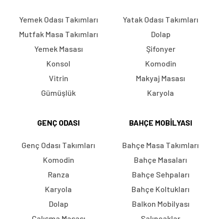
Yemek Odası Takımları
Yatak Odası Takımları
Mutfak Masa Takımları
Dolap
Yemek Masası
Şifonyer
Konsol
Komodin
Vitrin
Makyaj Masası
Gümüşlük
Karyola
GENÇ ODASI
BAHÇE MOBILYASI
Genç Odası Takımları
Bahçe Masa Takımları
Komodin
Bahçe Masaları
Ranza
Bahçe Sehpaları
Karyola
Bahçe Koltukları
Dolap
Balkon Mobilyası
Çalışma Masası
Salıncaklar