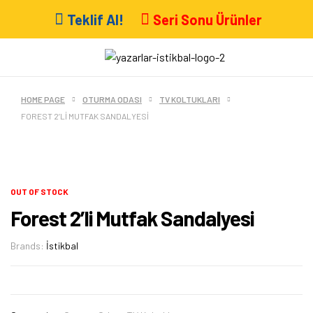
Teklif Al!
Seri Sonu Ürünler
HOME PAGE
OTURMA ODASI
TV KOLTUKLARI
FOREST 2’LI MUTFAK SANDALYESI
OUT OF STOCK
Forest 2’li Mutfak Sandalyesi
Brands:
İstikbal