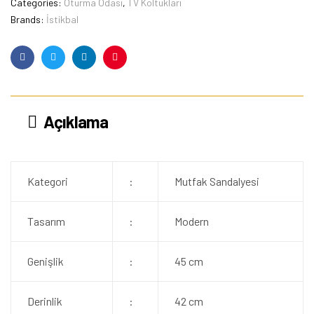
Categories:
Oturma Odası
,
TV Koltukları
Brands:
İstikbal
Facebook
Twitter
Linkedin
Pinterest
Açıklama
Kategori
:
Mutfak Sandalyesi
Tasarım
:
Modern
Genişlik
:
45 cm
Derinlik
:
42 cm