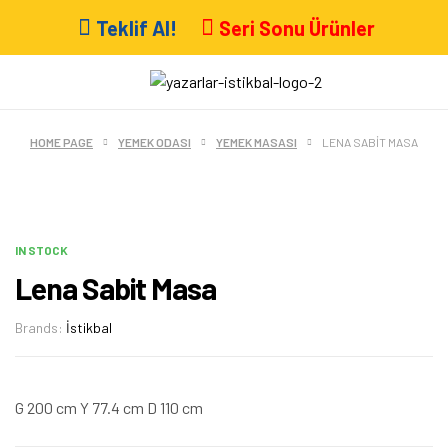
Teklif Al!
Seri Sonu Ürünler
HOME PAGE
YEMEK ODASI
YEMEK MASASI
LENA SABIT MASA
IN STOCK
Lena Sabit Masa
Brands:
İstikbal
G 200 cm Y 77.4 cm D 110 cm