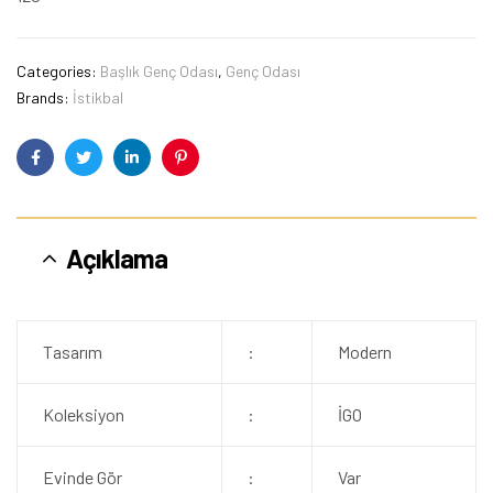
Categories:
Başlık Genç Odası
,
Genç Odası
Brands:
İstikbal
Facebook
Twitter
Linkedin
Pinterest
Açıklama
Tasarım
:
Modern
Koleksiyon
:
İGO
Evinde Gör
:
Var