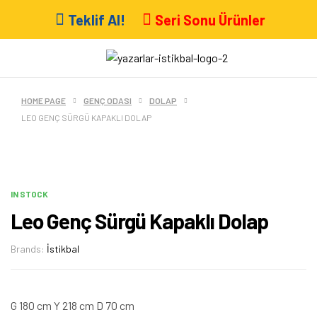
Teklif Al!
Seri Sonu Ürünler
HOME PAGE
GENÇ ODASI
DOLAP
LEO GENÇ SÜRGÜ KAPAKLI DOLAP
IN STOCK
Leo Genç Sürgü Kapaklı Dolap
Brands:
İstikbal
G 180 cm Y 218 cm D 70 cm