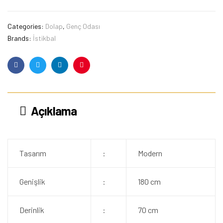
Categories:
Dolap
,
Genç Odası
Brands:
İstikbal
Facebook
Twitter
Linkedin
Pinterest
Açıklama
Tasarım
:
Modern
Genişlik
:
180 cm
Derinlik
:
70 cm