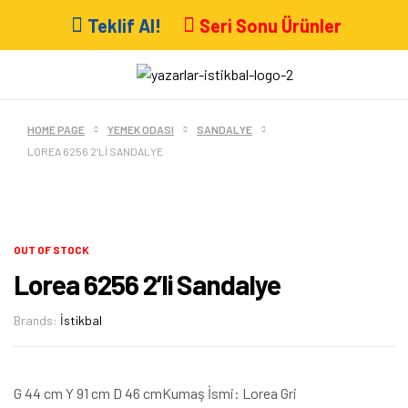
Teklif Al!
Seri Sonu Ürünler
HOME PAGE
YEMEK ODASI
SANDALYE
LOREA 6256 2’LI SANDALYE
OUT OF STOCK
Lorea 6256 2’li Sandalye
Brands:
İstikbal
G 44 cm Y 91 cm D 46 cmKumaş İsmi: Lorea Gri