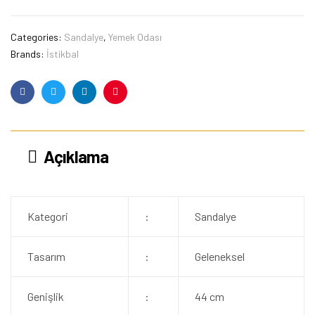
Categories:
Sandalye
,
Yemek Odası
Brands:
İstikbal
Facebook
Twitter
Linkedin
Pinterest
Açıklama
Kategori
:
Sandalye
Tasarım
:
Geleneksel
Genişlik
:
44 cm