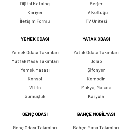
Dijital Katalog
Berjer
Kariyer
TV Koltuğu
İletişim Formu
TV Ünitesi
YEMEK ODASI
YATAK ODASI
Yemek Odası Takımları
Yatak Odası Takımları
Mutfak Masa Takımları
Dolap
Yemek Masası
Şifonyer
Konsol
Komodin
Vitrin
Makyaj Masası
Gümüşlük
Karyola
GENÇ ODASI
BAHÇE MOBILYASI
Genç Odası Takımları
Bahçe Masa Takımları