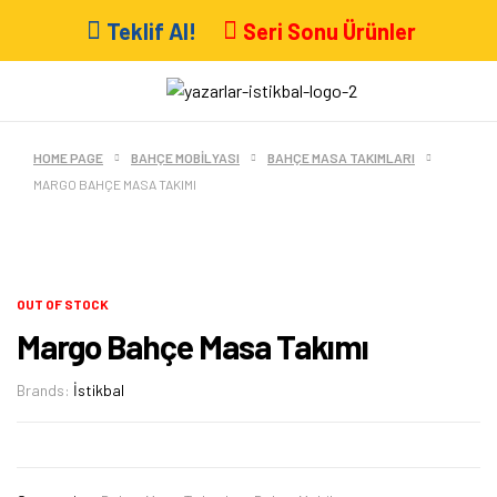
Teklif Al!
Seri Sonu Ürünler
HOME PAGE
BAHÇE MOBILYASI
BAHÇE MASA TAKIMLARI
MARGO BAHÇE MASA TAKIMI
OUT OF STOCK
Margo Bahçe Masa Takımı
Brands:
İstikbal