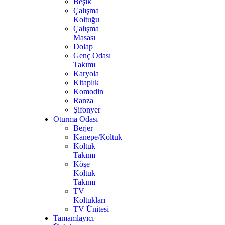
Beşik
Çalışma
Koltuğu
Çalışma
Masası
Dolap
Genç Odası
Takımı
Karyola
Kitaplık
Komodin
Ranza
Şifonyer
Oturma Odası
Berjer
Kanepe/Koltuk
Koltuk
Takımı
Köşe
Koltuk
Takımı
TV
Koltukları
TV Ünitesi
Tamamlayıcı