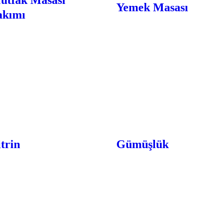
utfak Masası
Yemek Masası
akımı
trin
Gümüşlük