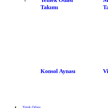
Yemek Odası
M
Takımı
T
Konsol Aynası
Vi
Yatak Odası