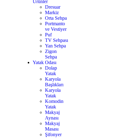
Ürünler
Dresuar
7
Markiz
Orta Sehpa
Portmanto
ve Vestiyer
Puf
TV Sehpası
Yan Sehpa
Zigon
Sehpa
Yatak Odası
Dolap
Yatak
Karyola
Başlıkları
Karyola
Yatak
Komodin
Yatak
Makyaj
Aynası
Makyaj
Masası
Şifonyer