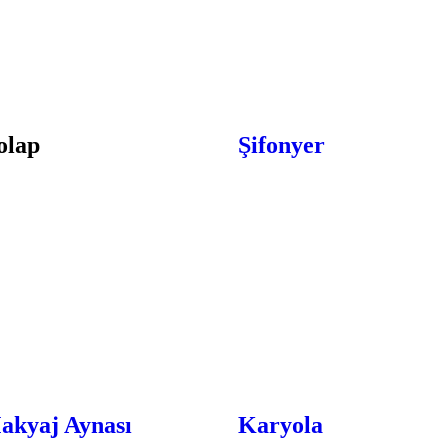
olap
Şifonyer
akyaj Aynası
Karyola