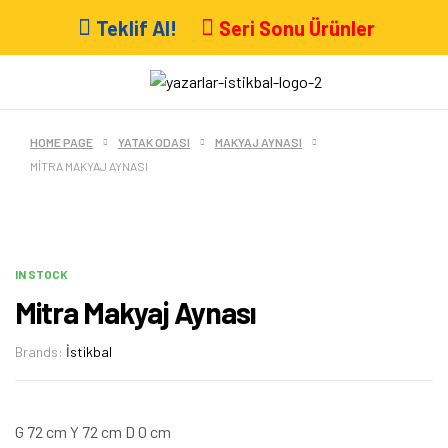
Teklif Al!
Seri Sonu Ürünler
HOME PAGE
YATAK ODASI
MAKYAJ AYNASI
MITRA MAKYAJ AYNASI
IN STOCK
Mitra Makyaj Aynası
Brands:
İstikbal
G 72 cm Y 72 cm D 0 cm