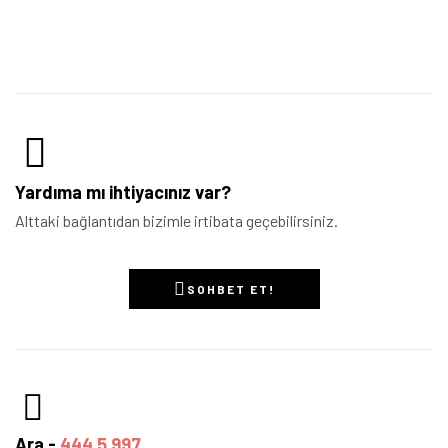
Yardıma mı ihtiyacınız var?
Alttaki bağlantıdan bizimle irtibata geçebilirsiniz.
SOHBET ET!
Ara -
444 5 997