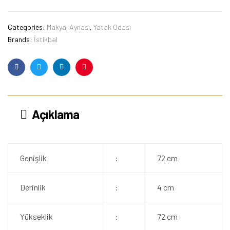
Categories:
Makyaj Aynası
,
Yatak Odası
Brands:
İstikbal
Facebook
Twitter
Linkedin
Pinterest
Açıklama
Genişlik
:
72 cm
Derinlik
:
4 cm
Yükseklik
:
72 cm