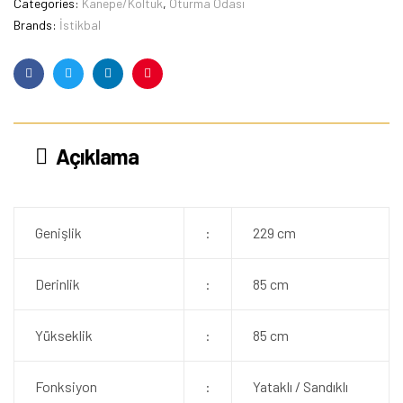
Categories:
Kanepe/Koltuk
,
Oturma Odası
Brands:
İstikbal
Facebook
Twitter
Linkedin
Pinterest
Açıklama
Genişlik
:
229 cm
Derinlik
:
85 cm
Yükseklik
:
85 cm
Fonksiyon
:
Yataklı / Sandıklı