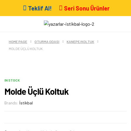
Teklif Al!
Seri Sonu Ürünler
HOME PAGE
OTURMA ODASI
KANEPE/KOLTUK
MOLDE ÜÇLÜ KOLTUK
IN STOCK
Molde Üçlü Koltuk
Brands:
İstikbal