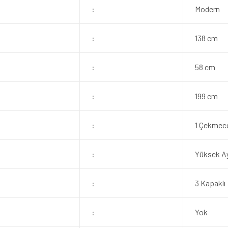
:
Modern
:
138 cm
:
58 cm
:
199 cm
:
1 Çekmece
:
Yüksek A
:
3 Kapaklı
:
Yok