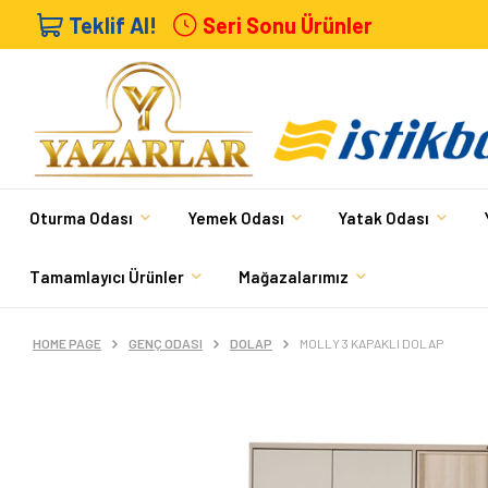
Teklif Al!
Seri Sonu Ürünler
Oturma Odası
Yemek Odası
Yatak Odası
Tamamlayıcı Ürünler
Mağazalarımız
HOME PAGE
GENÇ ODASI
DOLAP
MOLLY 3 KAPAKLI DOLAP