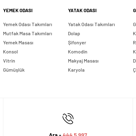
YEMEK ODASI
YATAK ODASI
G
Yemek Odası Takımları
Yatak Odası Takımları
G
Mutfak Masa Takımları
Dolap
K
Yemek Masası
Şifonyer
R
Konsol
Komodin
K
Vitrin
Makyaj Masası
D
Gümüşlük
Karyola
Ç
Ara -
444 5 997