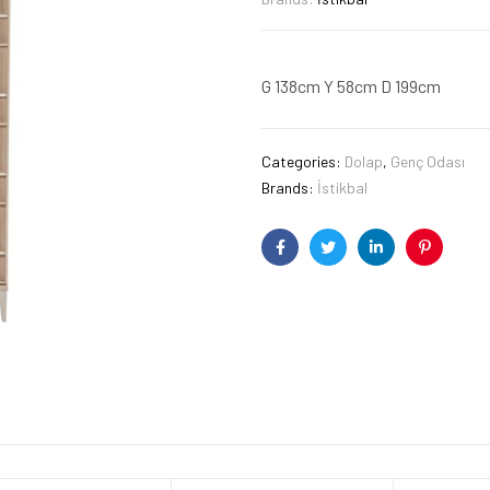
G 138cm Y 58cm D 199cm
Categories:
Dolap
,
Genç Odası
Brands:
İstikbal
Facebook
Twitter
Linkedin
Pinterest