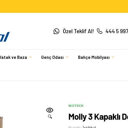
Özel Teklif Al!
444 5 99
Yatak ve Baza
Genç Odası
Bahçe Mobilyası
IN STOCK
Molly 3 Kapaklı D
🔍
Brands:
İstikbal