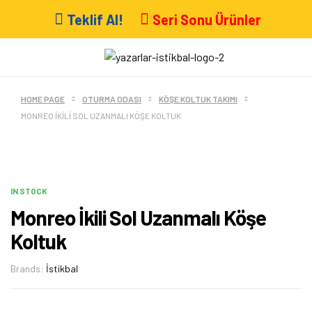
Teklif Al!
Seri Sonu Ürünler
HOME PAGE
OTURMA ODASI
KÖŞE KOLTUK TAKIMI
MONREO İKILI SOL UZANMALI KÖŞE KOLTUK
IN STOCK
Monreo İkili Sol Uzanmalı Köşe
Koltuk
Brands:
İstikbal