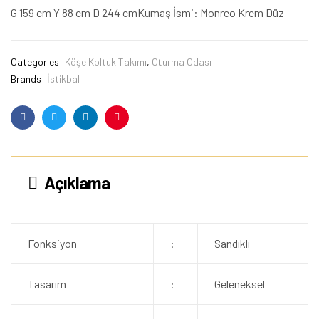
G 159 cm Y 88 cm D 244 cmKumaş İsmi: Monreo Krem Düz
Categories:
Köşe Koltuk Takımı
,
Oturma Odası
Brands:
İstikbal
Facebook
Twitter
Linkedin
Pinterest
Açıklama
Fonksiyon
:
Sandıklı
Tasarım
:
Geleneksel