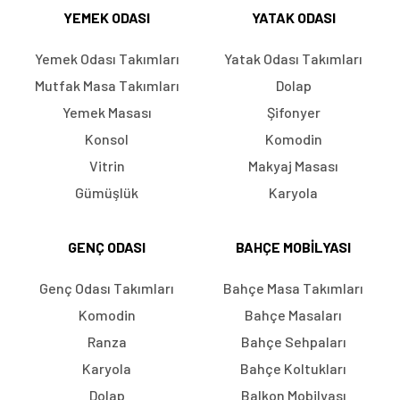
YEMEK ODASI
YATAK ODASI
Yemek Odası Takımları
Yatak Odası Takımları
Mutfak Masa Takımları
Dolap
Yemek Masası
Şifonyer
Konsol
Komodin
Vitrin
Makyaj Masası
Gümüşlük
Karyola
GENÇ ODASI
BAHÇE MOBILYASI
Genç Odası Takımları
Bahçe Masa Takımları
Komodin
Bahçe Masaları
Ranza
Bahçe Sehpaları
Karyola
Bahçe Koltukları
Dolap
Balkon Mobilyası