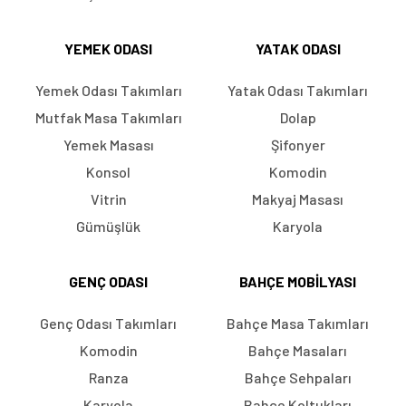
YEMEK ODASI
YATAK ODASI
Yemek Odası Takımları
Yatak Odası Takımları
Mutfak Masa Takımları
Dolap
Yemek Masası
Şifonyer
Konsol
Komodin
Vitrin
Makyaj Masası
Gümüşlük
Karyola
GENÇ ODASI
BAHÇE MOBILYASI
Genç Odası Takımları
Bahçe Masa Takımları
Komodin
Bahçe Masaları
Ranza
Bahçe Sehpaları
Karyola
Bahçe Koltukları