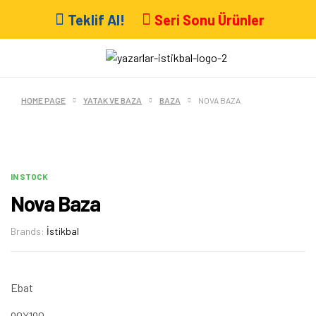
Teklif Al!
Seri Sonu Ürünler
HOME PAGE
YATAK VE BAZA
BAZA
NOVA BAZA
IN STOCK
Nova Baza
Brands:
İstikbal
Ebat
90X190