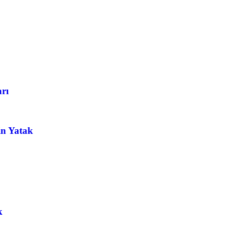
arı
in Yatak
k