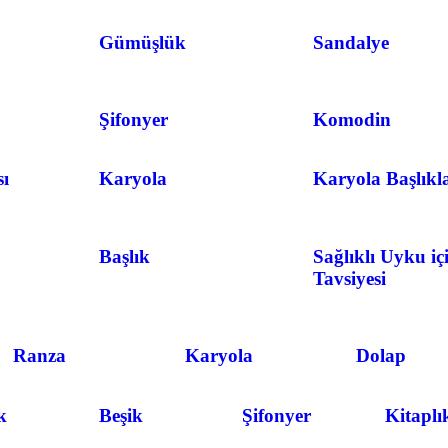
Gümüşlük
Sandalye
Şifonyer
Komodin
ı
Karyola
Karyola Başlıkl
Başlık
Sağlıklı Uyku iç
Tavsiyesi
Ranza
Karyola
Dolap
k
Beşik
Şifonyer
Kitaplı