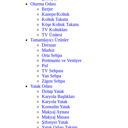
Oturma Odası
Berjer
Kanepe/Koltuk
Koltuk Takımı
Köşe Koltuk Takımı
TV Koltukları
TV Ünitesi
Tamamlayıcı Ürünler
Dresuar
7
Markiz
Orta Sehpa
Portmanto ve Vestiyer
Puf
TV Sehpası
Yan Sehpa
Zigon Sehpa
Yatak Odası
Dolap Yatak
Karyola Başlıkları
Karyola Yatak
Komodin Yatak
Makyaj Aynası
Makyaj Masası
Şifonyer Yatak
Yatak Odası Takımı