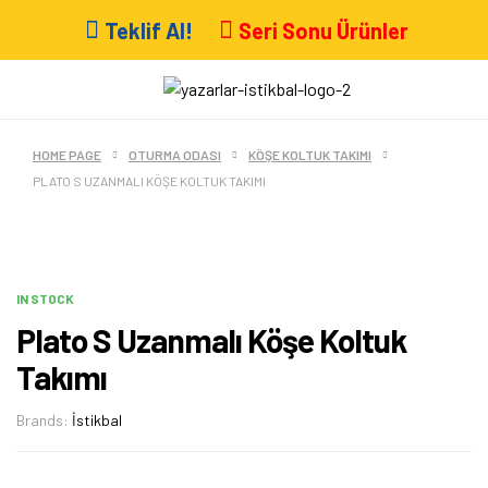
Teklif Al!
Seri Sonu Ürünler
HOME PAGE
OTURMA ODASI
KÖŞE KOLTUK TAKIMI
PLATO S UZANMALI KÖŞE KOLTUK TAKIMI
IN STOCK
Plato S Uzanmalı Köşe Koltuk
Takımı
Brands:
İstikbal