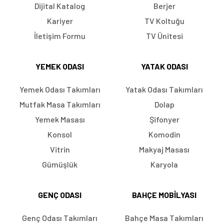
Dijital Katalog
Berjer
Kariyer
TV Koltuğu
İletişim Formu
TV Ünitesi
YEMEK ODASI
YATAK ODASI
Yemek Odası Takımları
Yatak Odası Takımları
Mutfak Masa Takımları
Dolap
Yemek Masası
Şifonyer
Konsol
Komodin
Vitrin
Makyaj Masası
Gümüşlük
Karyola
GENÇ ODASI
BAHÇE MOBILYASI
Genç Odası Takımları
Bahçe Masa Takımları