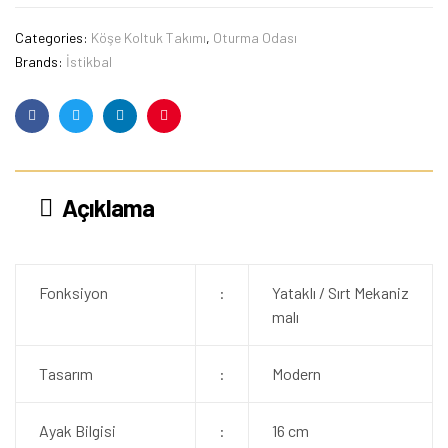
Categories:
Köşe Koltuk Takımı
,
Oturma Odası
Brands:
İstikbal
Facebook
Twitter
Linkedin
Pinterest
Açıklama
Fonksiyon
:
Yataklı / Sırt Mekaniz
malı
Tasarım
:
Modern
Ayak Bilgisi
:
16 cm