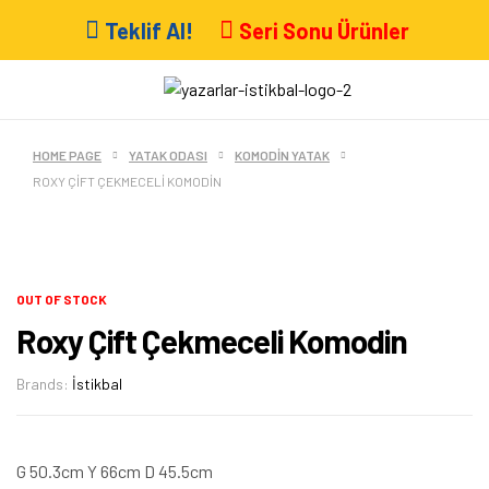
Teklif Al!
Seri Sonu Ürünler
HOME PAGE
YATAK ODASI
KOMODIN YATAK
ROXY ÇIFT ÇEKMECELI KOMODIN
OUT OF STOCK
Roxy Çift Çekmeceli Komodin
Brands:
İstikbal
G 50.3cm Y 66cm D 45.5cm