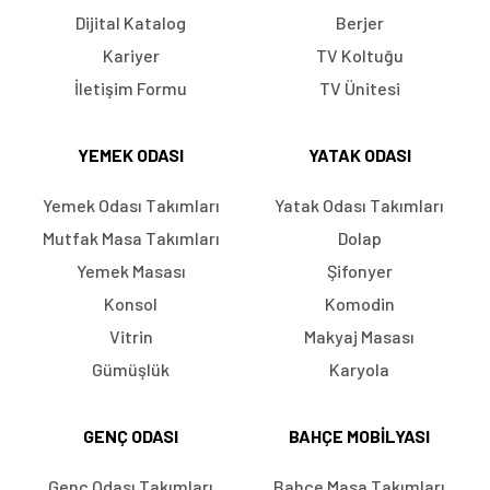
Dijital Katalog
Berjer
Kariyer
TV Koltuğu
İletişim Formu
TV Ünitesi
YEMEK ODASI
YATAK ODASI
Yemek Odası Takımları
Yatak Odası Takımları
Mutfak Masa Takımları
Dolap
Yemek Masası
Şifonyer
Konsol
Komodin
Vitrin
Makyaj Masası
Gümüşlük
Karyola
GENÇ ODASI
BAHÇE MOBILYASI
Genç Odası Takımları
Bahçe Masa Takımları