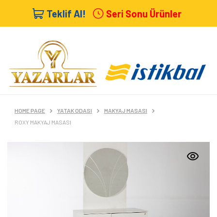
Teklif Al!
Seri Sonu Ürünler
HOME PAGE
YATAK ODASI
MAKYAJ MASASI
ROXY MAKYAJ MASASI