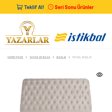
Teklif Al!
Seri Sonu Ürünler
HOME PAGE
YATAK VE BAZA
BAŞLIK
ROYAL BAŞLIK