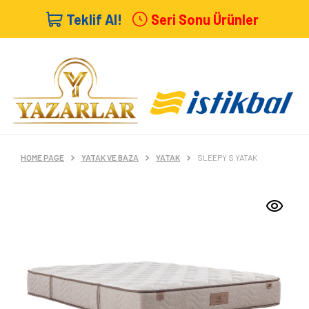
Teklif Al!
Seri Sonu Ürünler
HOME PAGE
YATAK VE BAZA
YATAK
SLEEPY S YATAK