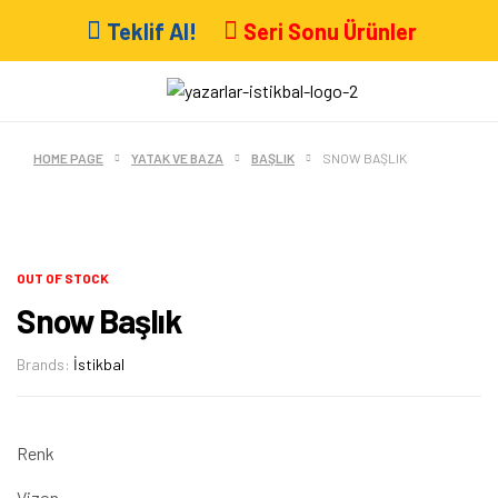
Teklif Al!
Seri Sonu Ürünler
HOME PAGE
YATAK VE BAZA
BAŞLIK
SNOW BAŞLIK
OUT OF STOCK
Snow Başlık
Brands:
İstikbal
Renk
Vizon