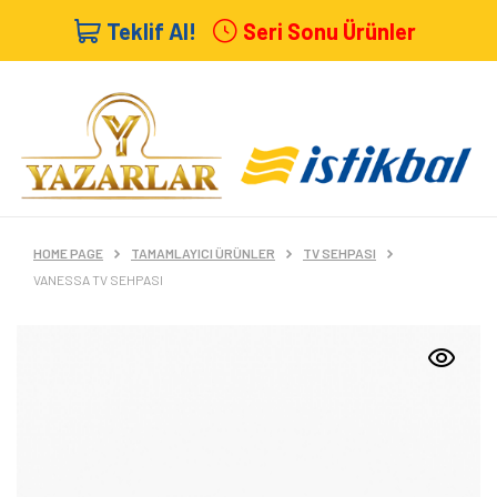
Teklif Al!
Seri Sonu Ürünler
HOME PAGE
TAMAMLAYICI ÜRÜNLER
TV SEHPASI
VANESSA TV SEHPASI