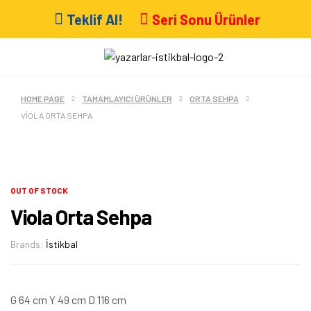
Teklif Al!
Seri Sonu Ürünler
HOME PAGE
TAMAMLAYICI ÜRÜNLER
ORTA SEHPA
VIOLA ORTA SEHPA
OUT OF STOCK
Viola Orta Sehpa
Brands:
İstikbal
G 64 cm Y 49 cm D 116 cm