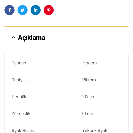
Facebook
Twitter
Linkedin
Pinterest
Açıklama
Tasarım
:
Modern
Genişlik
:
180 cm
Derinlik
:
217 cm
Yükseklik
:
61 cm
Ayak Bilgisi
:
Yüksek Ayak