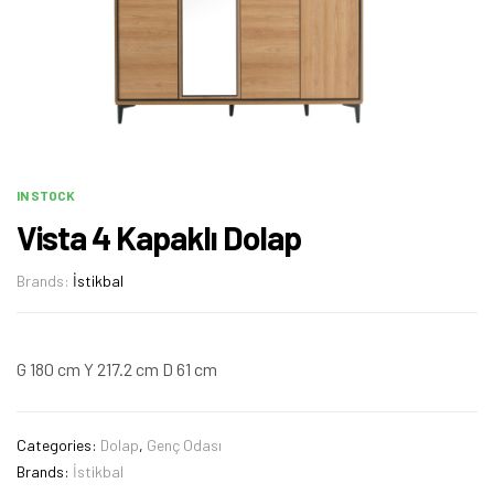
IN STOCK
Vista 4 Kapaklı Dolap
Brands:
İstikbal
G 180 cm Y 217.2 cm D 61 cm
Categories:
Dolap
,
Genç Odası
Brands:
İstikbal