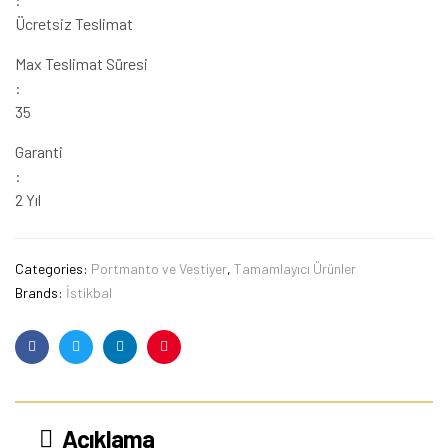
Ücretsiz Teslimat
Max Teslimat Süresi
:
35
Garanti
:
2 Yıl
Categories:
Portmanto ve Vestiyer
,
Tamamlayıcı Ürünler
Brands:
İstikbal
Facebook
Twitter
Linkedin
Pinterest
Açıklama