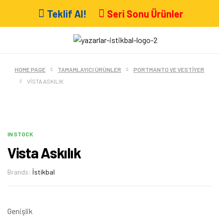
Teklif Al!
Seri Sonu Ürünler
HOME PAGE
TAMAMLAYICI ÜRÜNLER
PORTMANTO VE VESTIYER
VISTA ASKILIK
IN STOCK
Vista Askılık
Brands:
İstikbal
Genişlik