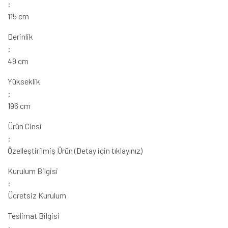
:
115 cm
Derinlik
:
49 cm
Yükseklik
:
196 cm
Ürün Cinsi
:
Özelleştirilmiş Ürün (Detay için tıklayınız)
Kurulum Bilgisi
:
Ücretsiz Kurulum
Teslimat Bilgisi
: