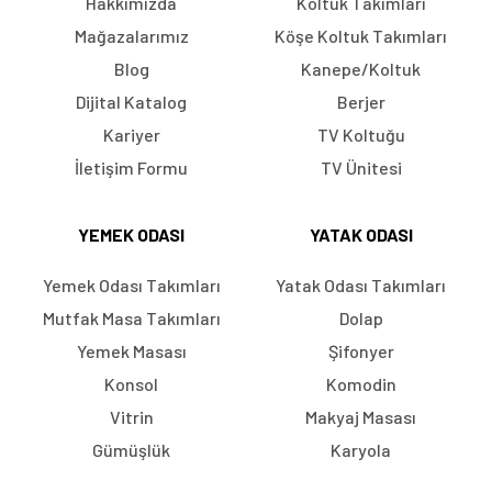
Hakkımızda
Koltuk Takımları
Mağazalarımız
Köşe Koltuk Takımları
Blog
Kanepe/Koltuk
Dijital Katalog
Berjer
Kariyer
TV Koltuğu
İletişim Formu
TV Ünitesi
YEMEK ODASI
YATAK ODASI
Yemek Odası Takımları
Yatak Odası Takımları
Mutfak Masa Takımları
Dolap
Yemek Masası
Şifonyer
Konsol
Komodin
Vitrin
Makyaj Masası
Gümüşlük
Karyola