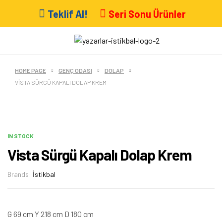
Teklif Al!
Seri Sonu Ürünler
HOME PAGE
GENÇ ODASI
DOLAP
VISTA SÜRGÜ KAPALI DOLAP KREM
IN STOCK
Vista Sürgü Kapalı Dolap Krem
Brands:
İstikbal
G 69 cm Y 218 cm D 180 cm