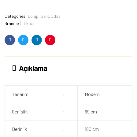
Categories:
Dolap
,
Genç Odası
Brands:
İstikbal
Facebook
Twitter
Linkedin
Pinterest
Açıklama
Tasarım
:
Modern
Genişlik
:
69 cm
Derinlik
:
180 cm