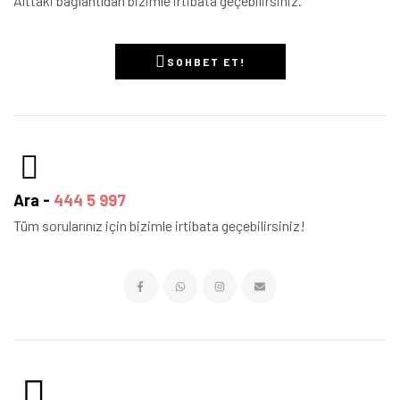
Alttaki bağlantıdan bizimle irtibata geçebilirsiniz.
SOHBET ET!
Ara -
444 5 997
Tüm sorularınız için bizimle irtibata geçebilirsiniz!