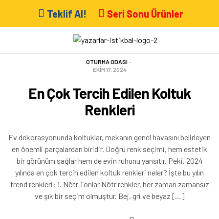
Teklif Al!
Seri Sonu Ürünler
OTURMA ODASI
EKIM 17, 2024
En Çok Tercih Edilen Koltuk
Renkleri
Ev dekorasyonunda koltuklar, mekanın genel havasını belirleyen
en önemli parçalardan biridir. Doğru renk seçimi, hem estetik
bir görünüm sağlar hem de evin ruhunu yansıtır. Peki, 2024
yılında en çok tercih edilen koltuk renkleri neler? İşte bu yılın
trend renkleri: 1. Nötr Tonlar Nötr renkler, her zaman zamansız
ve şık bir seçim olmuştur. Bej, gri ve beyaz […]