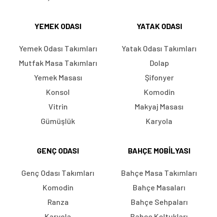
YEMEK ODASI
YATAK ODASI
Yemek Odası Takımları
Yatak Odası Takımları
Mutfak Masa Takımları
Dolap
Yemek Masası
Şifonyer
Konsol
Komodin
Vitrin
Makyaj Masası
Gümüşlük
Karyola
GENÇ ODASI
BAHÇE MOBILYASI
Genç Odası Takımları
Bahçe Masa Takımları
Komodin
Bahçe Masaları
Ranza
Bahçe Sehpaları
Karyola
Bahçe Koltukları