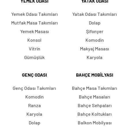
YEMEK ODASI
YATAK ODASI
Yemek Odası Takımları
Yatak Odası Takımları
Mutfak Masa Takımları
Dolap
Yemek Masası
Şifonyer
Konsol
Komodin
Vitrin
Makyaj Masası
Gümüşlük
Karyola
GENÇ ODASI
BAHÇE MOBILYASI
Genç Odası Takımları
Bahçe Masa Takımları
Komodin
Bahçe Masaları
Ranza
Bahçe Sehpaları
Karyola
Bahçe Koltukları
Dolap
Balkon Mobilyası