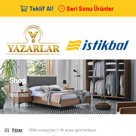
Teklif Al!
Seri Sonu Ürünler
Shop
HOME PAGE
SHOP
Filter
1380 sonuçtan 1-16 arası gösteriliyor