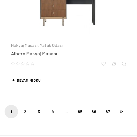
Makyaj Masası
,
Yatak Odası
Albero Makyaj Masası
DEVAMINI OKU
1
2
3
4
…
85
86
87