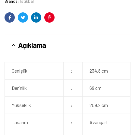
Brands:
İstikbal
Facebook
Twitter
Linkedin
Pinterest
Açıklama
Genişlik
:
234,8 cm
Derinlik
:
69 cm
Yükseklik
:
209,2 cm
Tasarım
:
Avangart