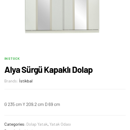
IN STOCK
Alya Sürgü Kapaklı Dolap
Brands:
İstikbal
G 235 cm Y 209.2 cm D 69 cm
Categories:
Dolap Yatak
,
Yatak Odası