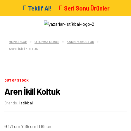
Teklif Al!
Seri Sonu Ürünler
HOME PAGE
OTURMA ODASI
KANEPE/KOLTUK
AREN İKILI KOLTUK
OUT OF STOCK
Aren İkili Koltuk
Brands:
İstikbal
G 171 cm Y 85 cm D 98 cm