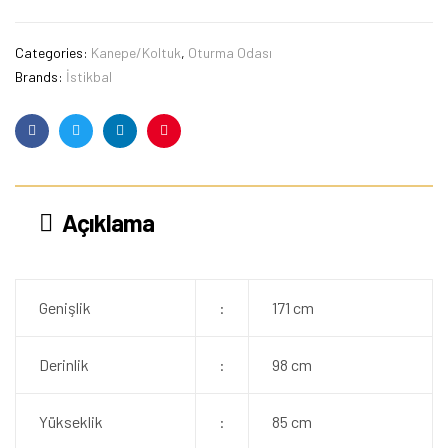
Categories:
Kanepe/Koltuk
,
Oturma Odası
Brands:
İstikbal
Facebook
Twitter
Linkedin
Pinterest
Açıklama
Genişlik
:
171 cm
Derinlik
:
98 cm
Yükseklik
:
85 cm