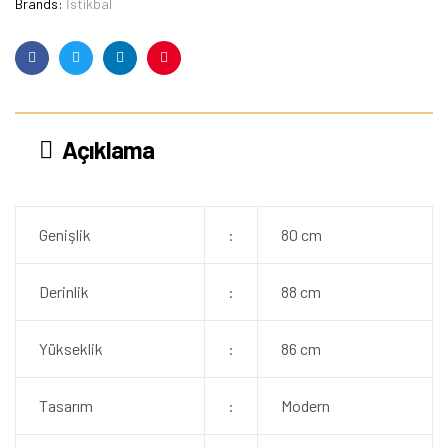
Brands:
İstikbal
Facebook
Twitter
Linkedin
Pinterest
Açıklama
Genişlik
:
80 cm
Derinlik
:
88 cm
Yükseklik
:
86 cm
Tasarım
:
Modern