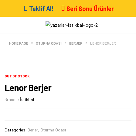
Teklif Al!
Seri Sonu Ürünler
HOME PAGE
OTURMA ODASI
BERJER
LENOR BERJER
OUT OF STOCK
Lenor Berjer
Brands:
İstikbal
Categories:
Berjer
,
Oturma Odası