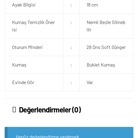
Ayak Bilgisi
:
18 cm
Kumaş Temizlik Öner
:
Nemli Bezle Silineb
isi
ilir
Oturum Minderi
:
28 Dns Soft Sünger
Kumaş
:
Buklet Kumaş
Evinde Gör
:
Var
Değerlendirmeler (0)
Henüz değerlendirme yapılmadı.