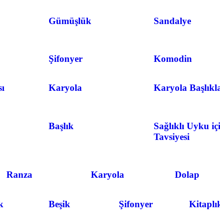
Gümüşlük
Sandalye
Şifonyer
Komodin
ı
Karyola
Karyola Başlıkl
Başlık
Sağlıklı Uyku iç
Tavsiyesi
Ranza
Karyola
Dolap
k
Beşik
Şifonyer
Kitaplı