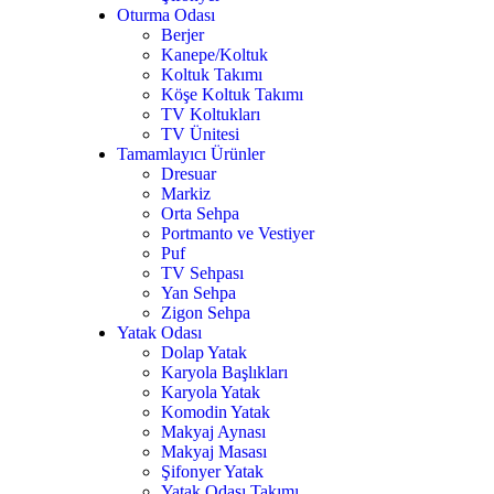
Oturma Odası
Berjer
Kanepe/Koltuk
Koltuk Takımı
Köşe Koltuk Takımı
TV Koltukları
TV Ünitesi
Tamamlayıcı Ürünler
Dresuar
7
Markiz
Orta Sehpa
Portmanto ve Vestiyer
Puf
TV Sehpası
Yan Sehpa
Zigon Sehpa
Yatak Odası
Dolap Yatak
Karyola Başlıkları
Karyola Yatak
Komodin Yatak
Makyaj Aynası
Makyaj Masası
Şifonyer Yatak
Yatak Odası Takımı