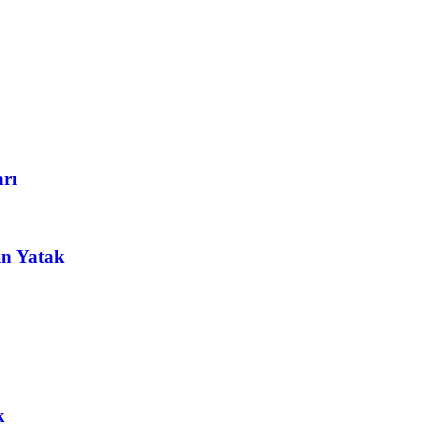
arı
in Yatak
k