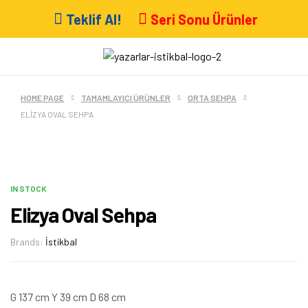
Teklif Al!
Seri Sonu Ürünler
HOME PAGE
TAMAMLAYICI ÜRÜNLER
ORTA SEHPA
ELIZYA OVAL SEHPA
IN STOCK
Elizya Oval Sehpa
Brands:
İstikbal
G 137 cm Y 39 cm D 68 cm