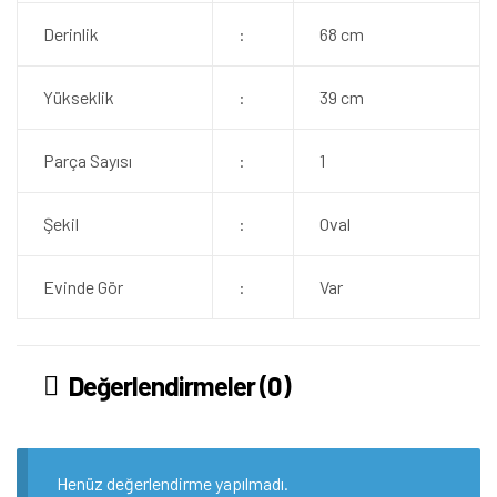
Derinlik
:
68 cm
Yükseklik
:
39 cm
Parça Sayısı
:
1
Şekil
:
Oval
Evinde Gör
:
Var
Değerlendirmeler (0)
Henüz değerlendirme yapılmadı.