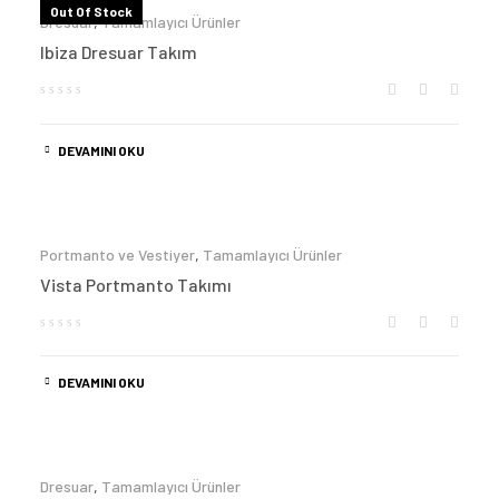
Out Of Stock
Dresuar
,
Tamamlayıcı Ürünler
Ibiza Dresuar Takım
DEVAMINI OKU
Portmanto ve Vestiyer
,
Tamamlayıcı Ürünler
Vista Portmanto Takımı
DEVAMINI OKU
Dresuar
,
Tamamlayıcı Ürünler