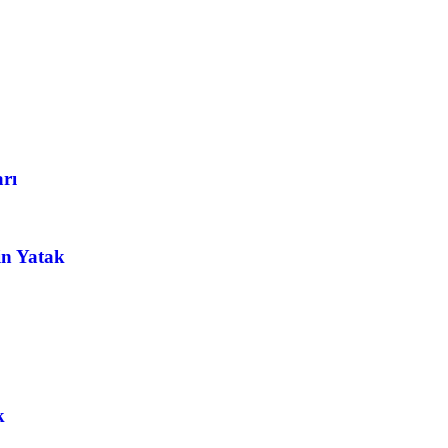
arı
in Yatak
k