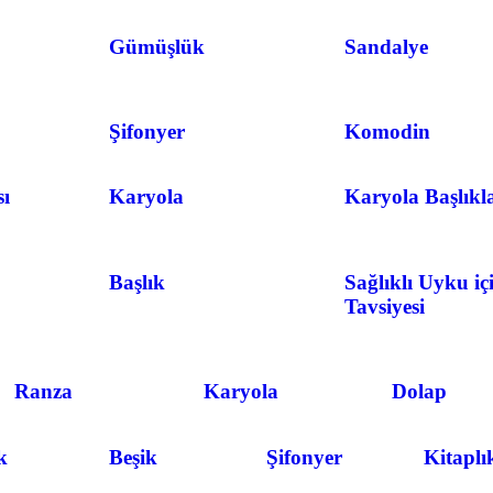
Gümüşlük
Sandalye
Şifonyer
Komodin
ı
Karyola
Karyola Başlıkl
Başlık
Sağlıklı Uyku iç
Tavsiyesi
Ranza
Karyola
Dolap
k
Beşik
Şifonyer
Kitaplı