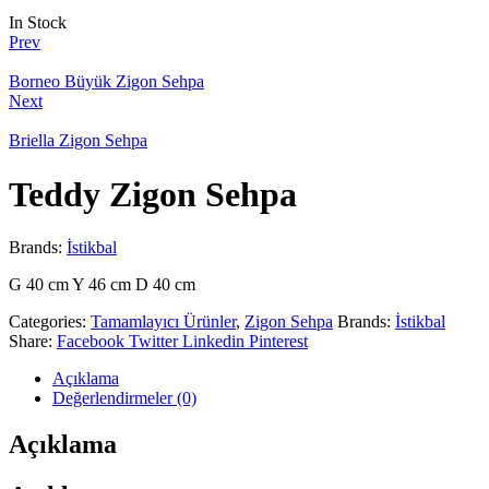
In Stock
Prev
Borneo Büyük Zigon Sehpa
Next
Briella Zigon Sehpa
Teddy Zigon Sehpa
Brands:
İstikbal
G 40 cm Y 46 cm D 40 cm
Categories:
Tamamlayıcı Ürünler
,
Zigon Sehpa
Brands:
İstikbal
Share:
Facebook
Twitter
Linkedin
Pinterest
Açıklama
Değerlendirmeler (0)
Açıklama