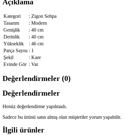
Açıklama
Kategori
:
Zigon Sehpa
Tasarım
:
Modern
Genişlik
:
40 cm
Derinlik
:
40 cm
Yükseklik
:
46 cm
Parça Sayısı
:
1
Şekil
:
Kare
Evinde Gör
:
Var
Değerlendirmeler (0)
Değerlendirmeler
Henüz değerlendirme yapılmadı.
Sadece bu ürünü satın almış olan müşteriler yorum yapabilir.
İlgili ürünler