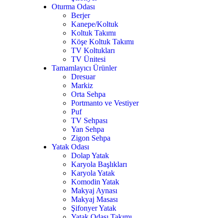
Oturma Odası
Berjer
Kanepe/Koltuk
Koltuk Takımı
Köşe Koltuk Takımı
TV Koltukları
TV Ünitesi
Tamamlayıcı Ürünler
Dresuar
7
Markiz
Orta Sehpa
Portmanto ve Vestiyer
Puf
TV Sehpası
Yan Sehpa
Zigon Sehpa
Yatak Odası
Dolap Yatak
Karyola Başlıkları
Karyola Yatak
Komodin Yatak
Makyaj Aynası
Makyaj Masası
Şifonyer Yatak
Yatak Odası Takımı