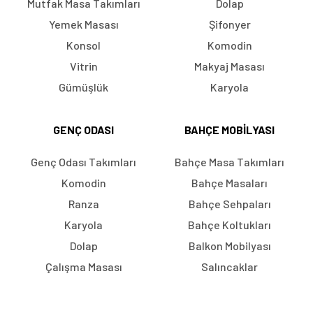
Mutfak Masa Takımları
Dolap
Yemek Masası
Şifonyer
Konsol
Komodin
Vitrin
Makyaj Masası
Gümüşlük
Karyola
GENÇ ODASI
BAHÇE MOBILYASI
Genç Odası Takımları
Bahçe Masa Takımları
Komodin
Bahçe Masaları
Ranza
Bahçe Sehpaları
Karyola
Bahçe Koltukları
Dolap
Balkon Mobilyası
Çalışma Masası
Salıncaklar